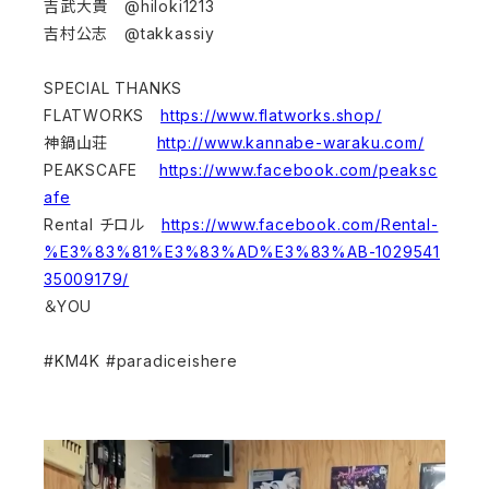
吉武大貴 @hiloki1213
吉村公志 @takkassiy
SPECIAL THANKS
FLATWORKS
https://www.flatworks.shop/
神鍋山荘
http://www.kannabe-waraku.com/
PEAKSCAFE
https://www.facebook.com/peaksc
afe
Rental チロル
https://www.facebook.com/Rental-
%E3%83%81%E3%83%AD%E3%83%AB-1029541
35009179/
＆YOU
#KM4K​ #paradiceishere