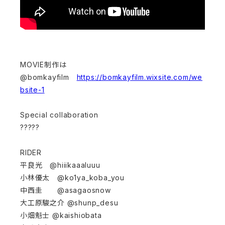
MOVIE制作は
@bomkayfilm
https://bomkayfilm.wixsite.com/we
bsite-1
Special collaboration
?????
RIDER
平良光 @hiiikaaaluuu
小林優太 @ko1ya_koba_you
中西圭 @asagaosnow
大工原駿之介 @shunp_desu
小畑魁士 @kaishiobata