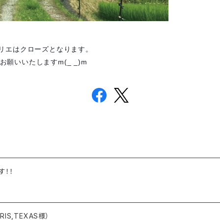
トリエはクローズとなります。
願いいたしますm(_ _)m
す！！
PARIS,TEXAS様）