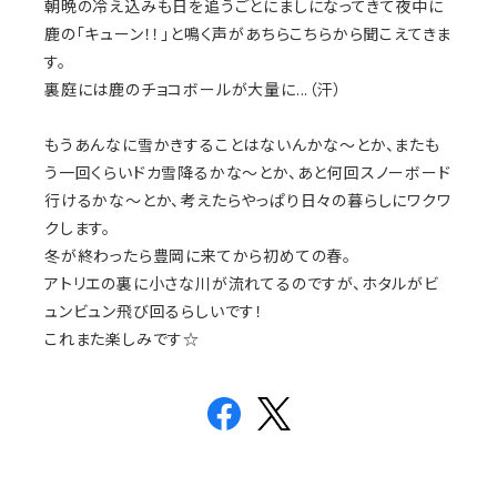
朝晩の冷え込みも日を追うごとにましになってきて夜中に
鹿の「キューン！！」と鳴く声があちらこちらから聞こえてきま
す。
裏庭には鹿のチョコボールが大量に...（汗）
もうあんなに雪かきすることはないんかな～とか、またも
う一回くらいドカ雪降るかな～とか、あと何回スノーボード
行けるかな～とか、考えたらやっぱり日々の暮らしにワクワ
クします。
冬が終わったら豊岡に来てから初めての春。
アトリエの裏に小さな川が流れてるのですが、ホタルがビ
ュンビュン飛び回るらしいです！
これまた楽しみです☆