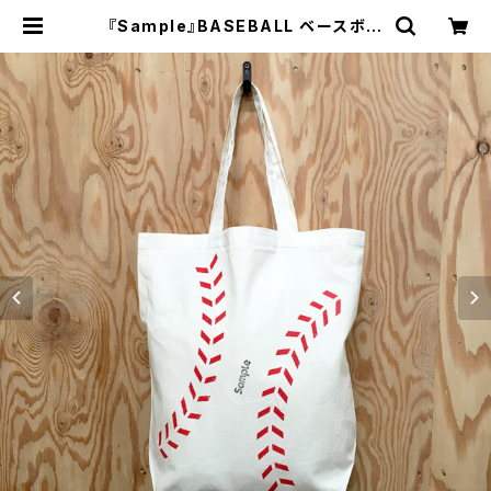
『Sample』BASEBALL ベースボー
ル コットン ペラペラエコトートバッ
グ | FLATWORKS