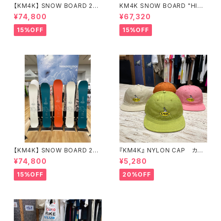
【KM4K】 SNOW BOARD 25/
KM4K SNOW BOARD "HIKA
26 "HIKALU" ヒカル
LU 156" 平良光シグネチャーボ
¥74,800
¥67,320
ード
15%OFF
15%OFF
【KM4K】 SNOW BOARD 25/
『KM4K』 NYLON CAP カモ
26 "PARADICE STICK" パラ
シカ ナイロンキャップ
¥74,800
¥5,280
ダイススティック
15%OFF
20%OFF