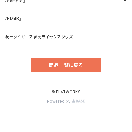
ボトムス
キャップ・ハット
『Sample』
スウェット
バッグ
サイドメニュー
『KM4K』
アウター・ジャケット
その他小物
阪神タイガース承認ライセンスグッズ
スリップマット
商品一覧に戻る
© FLATWORKS
Powered by