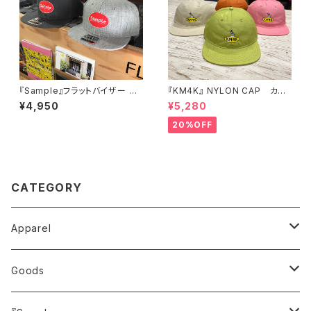
『Sample』フラットバイザー BB
『KM4K』 NYLON CAP カモ
キャップ “CIRCLE”
シカ ナイロンキャップ
¥4,950
¥5,280
20%OFF
CATEGORY
Apparel
トップス
Goods
Tシャツ