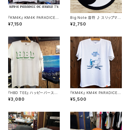
『KM4K』 KM4K PARADICE O
Big Note 音符 ♪ スリップマッ
C HIKALU T’s
ト ターンテーブルマット フェルト
¥7,150
¥2,750
製 12インチ
『HBD TEE』 ハッピーバースデ
『KM4K』 KM4K PARADICE
ー！お誕生日プレゼントに♪
T’s
¥3,080
¥5,500