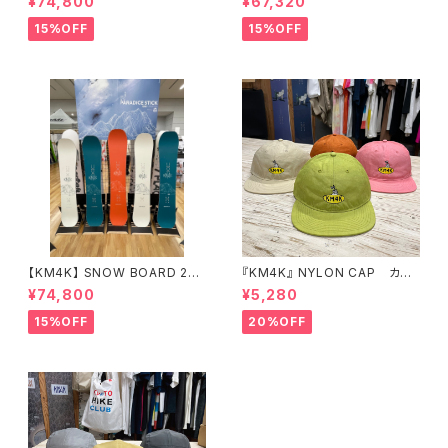
¥74,800
¥67,320
ード
15%OFF
15%OFF
【KM4K】 SNOW BOARD 25/
『KM4K』 NYLON CAP カモ
26 "PARADICE STICK" パラ
シカ ナイロンキャップ
¥74,800
¥5,280
ダイススティック
15%OFF
20%OFF