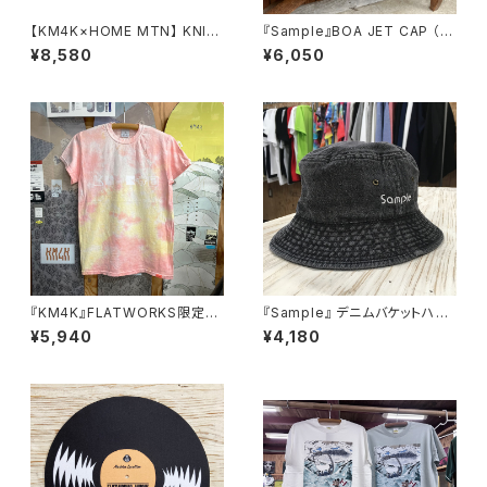
【KM4K×HOME MTN】 KNIT
『Sample』BOA JET CAP （O
BOARD COVER STD - KM4
BLONG PATCH） ボアジェッ
¥8,580
¥6,050
K
トキャップ
『KM4K』FLATWORKS限定カ
『Sample』 デニムバケットハッ
ラー KM4K帝国 LOGO T'S F
ト ブラック
¥5,940
¥4,180
WLT