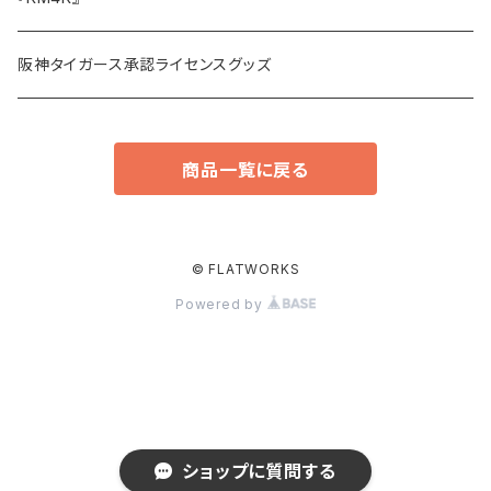
アウター・ジャケット
その他小物
阪神タイガース承認ライセンスグッズ
スリップマット
商品一覧に戻る
© FLATWORKS
Powered by
ショップに質問する