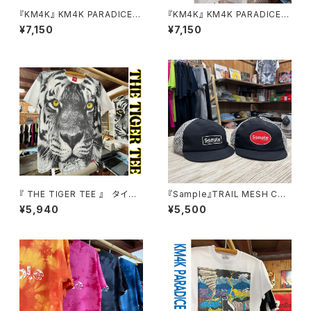
『KM4K』 KM4K PARADICE O
『KM4K』 KM4K PARADICE O
C HIKALU T’s
C HIKALU T’s
¥7,150
¥7,150
『 THE TIGER TEE 』 タイガ
『Sample』TRAIL MESH CAP
ー フェイス Tシャツ 虎柄 虎顔
トレイルメッシュキャップ
¥5,940
¥5,500
T.T.T【Sample】