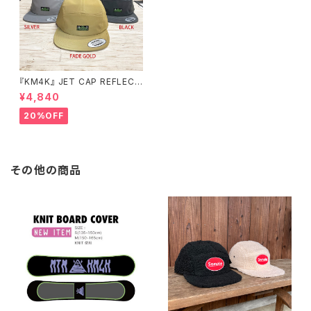
『KM4K』 JET CAP REFLECT
OR カモシカ ジェットキャップ
¥4,840
リフレクター
20%OFF
その他の商品