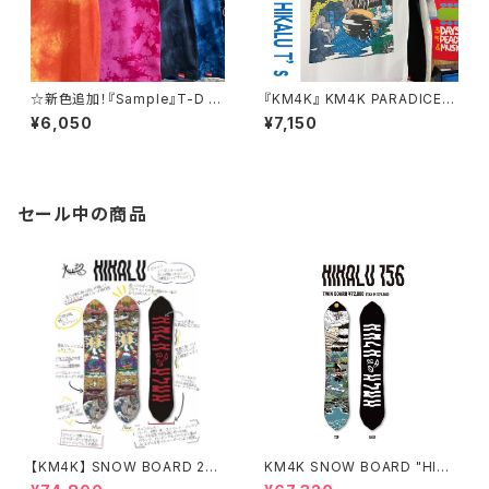
☆新色追加！『Sample』T-D T
『KM4K』 KM4K PARADICE H
EE ムラ染めタイダイ Tシャツ
IKALU T’s
¥6,050
¥7,150
セール中の商品
【KM4K】 SNOW BOARD 25/
KM4K SNOW BOARD "HIKA
26 "HIKALU" ヒカル
LU 156" 平良光シグネチャーボ