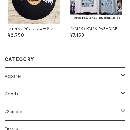
フェイクバイナル レコード スリ
『KM4K』 KM4K PARADICE O
ップマット ターンテーブルマット
C HIKALU T’s
¥2,750
¥7,150
フェルト製 12インチ
CATEGORY
Apparel
トップス
Goods
Tシャツ
ボトムス
キャップ・ハット
『Sample』
スウェット
バッグ
サイドメニュー
『KM4K』