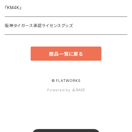
スウェット
バッグ
サイドメニュー
『KM4K』
アウター・ジャケット
その他小物
阪神タイガース承認ライセンスグッズ
スリップマット
商品一覧に戻る
© FLATWORKS
Powered by