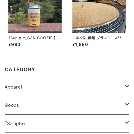
『Sample』CAN COOZIE 【dr
コルク製 無地 ブランク スリッ
unk exclusibe use】カンクー
プマット ターンテーブルマット 1
¥990
¥1,650
ジー
2インチ
CATEGORY
Apparel
トップス
Goods
Tシャツ
ボトムス
キャップ・ハット
『Sample』