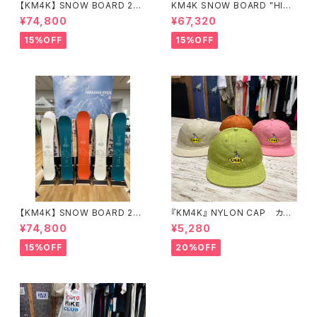
【KM4K】 SNOW BOARD 25/
KM4K SNOW BOARD "HIKA
26 "HIKALU" ヒカル
LU 156" 平良光シグネチャーボ
¥74,800
¥67,320
ード
15%OFF
15%OFF
【KM4K】 SNOW BOARD 25/
『KM4K』 NYLON CAP カモ
26 "PARADICE STICK" パラ
シカ ナイロンキャップ
¥74,800
¥5,280
ダイススティック
15%OFF
20%OFF