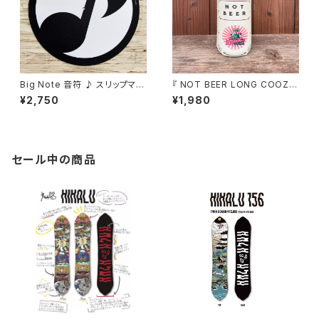
Big Note 音符 ♪ スリップマッ
『 NOT BEER LONG COOZIE
ト ターンテーブルマット フェルト
FLATWORKS LABEL』 ナルゲ
¥2,750
¥1,980
製 12インチ
ンボトル 広口 0.5L 対応 ボトル
カバー ロング クージー 【Sam
ple】
セール中の商品