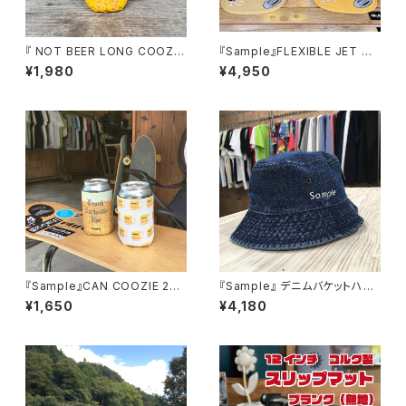
『 NOT BEER LONG COOZIE
『Sample』FLEXIBLE JET CA
』 ナルゲンボトル 広口 0.5L 対
P フレキシブル ジェットキャッ
¥1,980
¥4,950
応 ボトルカバー ロング クージ
プ
ー 【Sample】
『Sample』CAN COOZIE 2個
『Sample』 デニムバケットハッ
セット【ビアジョッキーズ】＋【dr
ト インディゴ
¥1,650
¥4,180
unk exclusibe use】 カンク
ージー