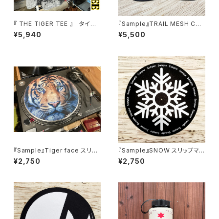
『 THE TIGER TEE 』 タイガ
『Sample』TRAIL MESH CAP
ー フェイス Tシャツ 虎柄 虎顔
トレイルメッシュキャップ
¥5,940
¥5,500
T.T.T【Sample】
『Sample』Tiger face スリッ
『Sample』SNOW スリップマッ
プマット ターンテーブルマット フ
ト ターンテーブルマット フェルト
¥2,750
¥2,750
ェルト製 12インチ
製 12インチ