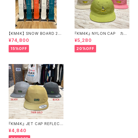
【KM4K】 SNOW BOARD 25/
『KM4K』 NYLON CAP カモ
26 "PARADICE STICK" パラ
シカ ナイロンキャップ
¥74,800
¥5,280
ダイススティック
15%OFF
20%OFF
『KM4K』 JET CAP REFLECT
OR カモシカ ジェットキャップ
¥4,840
リフレクター