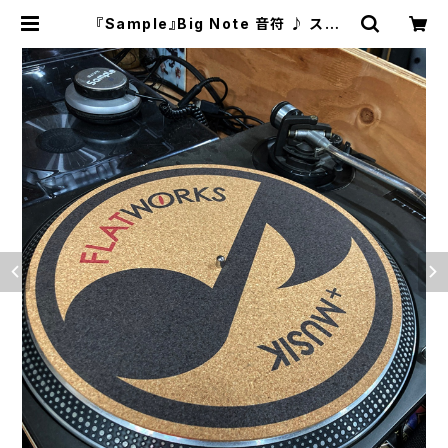
『Sample』Big Note 音符 ♪ スリッ
プマット ターンテーブルマット コル
ク製 12インチ | FLATWORKS