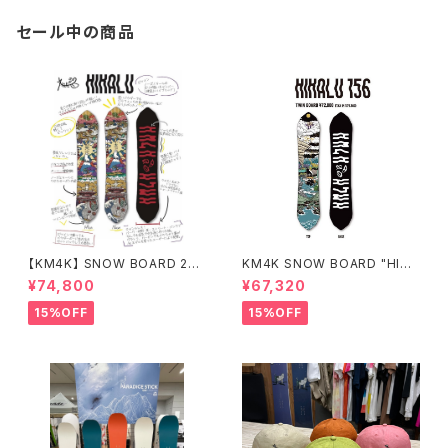
セール中の商品
【KM4K】 SNOW BOARD 25/
KM4K SNOW BOARD "HIKA
26 "HIKALU" ヒカル
LU 156" 平良光シグネチャーボ
¥74,800
¥67,320
ード
15%OFF
15%OFF