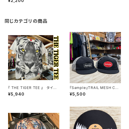
¥2,200
ット コルク製 12インチ
同じカテゴリの商品
『 THE TIGER TEE 』 タイガ
『Sample』TRAIL MESH CAP
ー フェイス Tシャツ 虎柄 虎顔
トレイルメッシュキャップ
¥5,940
¥5,500
T.T.T【Sample】