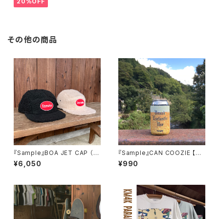
20%OFF
その他の商品
『Sample』BOA JET CAP （O
『Sample』CAN COOZIE 【dr
BLONG PATCH） ボアジェッ
unk exclusibe use】カンクー
¥6,050
¥990
トキャップ
ジー