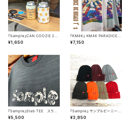
『Sample』CAN COOZIE 2個
『KM4K』 KM4K PARADICE O
セット【ビアジョッキーズ】＋【dr
C HIKALU T’s
¥1,650
¥7,150
unk exclusibe use】 カンク
ージー
『Sample』Slab TEE スラブ
『Sample』 サンプルビーニー
Tシャツ
（7colors）
¥5,500
¥3,850