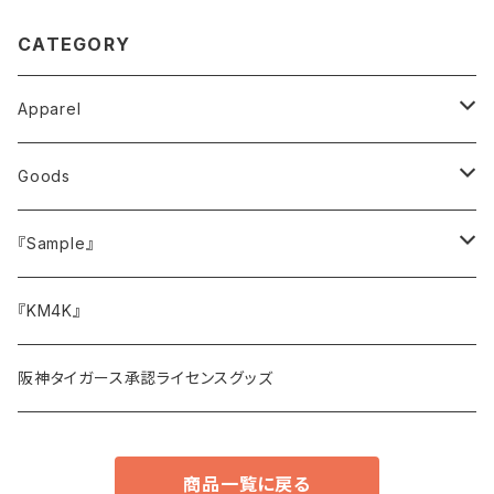
CATEGORY
Apparel
トップス
Goods
Tシャツ
ボトムス
キャップ・ハット
『Sample』
スウェット
バッグ
サイドメニュー
『KM4K』
アウター・ジャケット
その他小物
阪神タイガース承認ライセンスグッズ
スリップマット
商品一覧に戻る