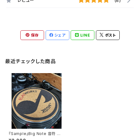
レビュー
(8)
保存
シェア
LINE
ポスト
最近チェックした商品
『Sample』Big Note 音符 ♪
スリップマット ターンテーブルマ