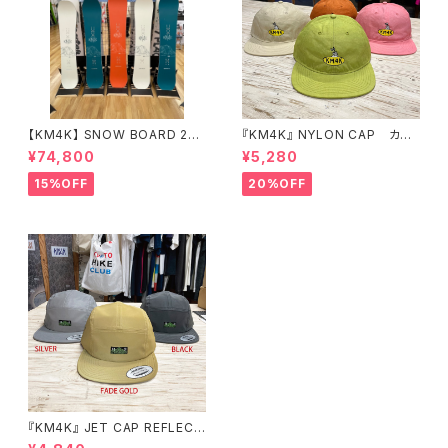
【KM4K】 SNOW BOARD 25/
『KM4K』 NYLON CAP カモ
26 "PARADICE STICK" パラ
シカ ナイロンキャップ
¥74,800
¥5,280
ダイススティック
15%OFF
20%OFF
『KM4K』 JET CAP REFLECT
OR カモシカ ジェットキャップ