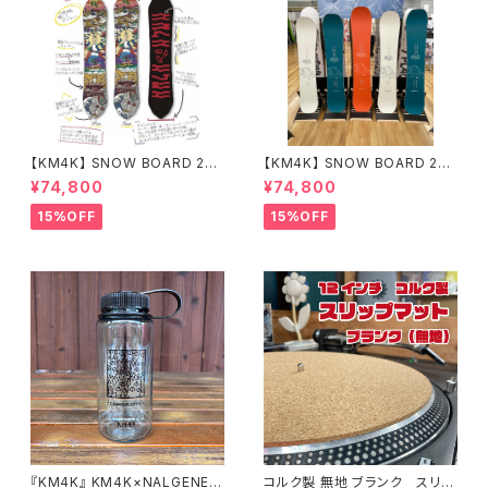
【KM4K】 SNOW BOARD 25/
【KM4K】 SNOW BOARD 25/
26 "HIKALU" ヒカル
26 "PARADICE STICK" パラ
¥74,800
¥74,800
ダイススティック
15%OFF
15%OFF
『KM4K』 KM4K×NALGENE 5
コルク製 無地 ブランク スリッ