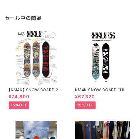
セール中の商品
【KM4K】 SNOW BOARD 25/
KM4K SNOW BOARD "HIKA
26 "HIKALU" ヒカル
LU 156" 平良光シグネチャーボ
¥74,800
¥67,320
ード
15%OFF
15%OFF