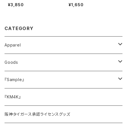
00ml Tritan ナルゲン ボトル
プマット ターンテーブルマット 1
¥3,850
¥1,650
2インチ
CATEGORY
Apparel
トップス
Goods
Tシャツ
ボトムス
キャップ・ハット
『Sample』
スウェット
バッグ
サイドメニュー
『KM4K』
アウター・ジャケット
その他小物
阪神タイガース承認ライセンスグッズ