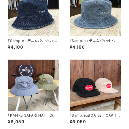
『Sample』 デニムバケットハッ
『Sample』 デニムバケットハッ
ト インディゴ
ト ライトインディゴ
¥4,180
¥4,180
『KM4K』 SAFARI HAT カモ
『Sample』BOA JET CAP （O
シカ サファリハット
BLONG PATCH） ボアジェッ
¥6,050
¥6,050
トキャップ