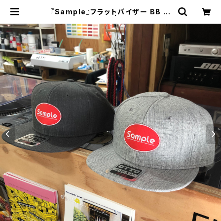
『Sample』フラットバイザー BB キ
ャップ “CIRCLE” | FLATWORKS