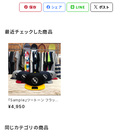
保存
シェア
LINE
ポスト
最近チェックした商品
『Sample』ツートーン フラット
バイザー BB キャップ “VINYL”
¥4,950
同じカテゴリの商品