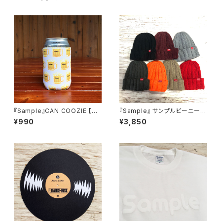
『Sample』CAN COOZIE 【ビ
『Sample』 サンプルビーニー
アジョッキーズ】カンクージー
（7colors）
¥990
¥3,850