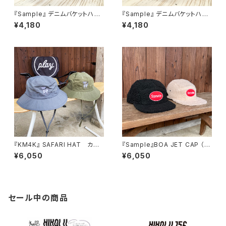
『Sample』 デニムバケットハッ
『Sample』 デニムバケットハッ
ト インディゴ
ト ライトインディゴ
¥4,180
¥4,180
『KM4K』 SAFARI HAT カモ
『Sample』BOA JET CAP （O
シカ サファリハット
BLONG PATCH） ボアジェッ
¥6,050
¥6,050
トキャップ
セール中の商品