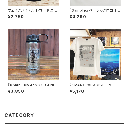
フェイクバイナル レコード スリ
『Sample』 ベーシックロゴ TE
ップマット ターンテーブルマット
E ホワイト on ホワイト
¥2,750
¥4,290
フェルト製 12インチ
『KM4K』 KM4K×NALGENE 5
『KM4K』 PARADICE T’s パ
00ml Tritan ナルゲン ボトル
ラダイスTシャツ
¥3,850
¥5,170
CATEGORY