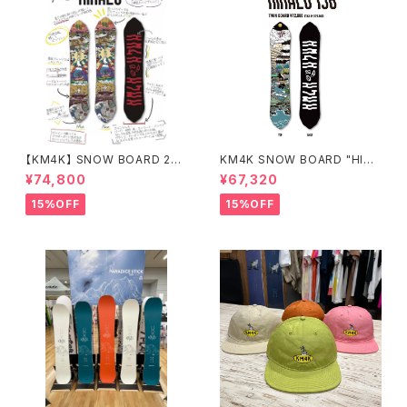
【KM4K】 SNOW BOARD 25/
KM4K SNOW BOARD "HIKA
26 "HIKALU" ヒカル
LU 156" 平良光シグネチャーボ
¥74,800
¥67,320
ード
15%OFF
15%OFF