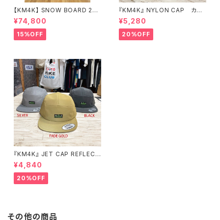
【KM4K】 SNOW BOARD 25/
『KM4K』 NYLON CAP カモ
26 "PARADICE STICK" パラ
シカ ナイロンキャップ
¥74,800
¥5,280
ダイススティック
15%OFF
20%OFF
『KM4K』 JET CAP REFLECT
OR カモシカ ジェットキャップ
¥4,840
リフレクター
20%OFF
その他の商品