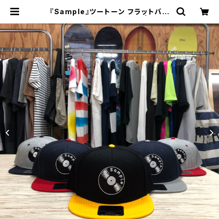
『Sample』ツートーン フラットバイ
ザー BB キャップ “VINYL” | FLAT
WORKS