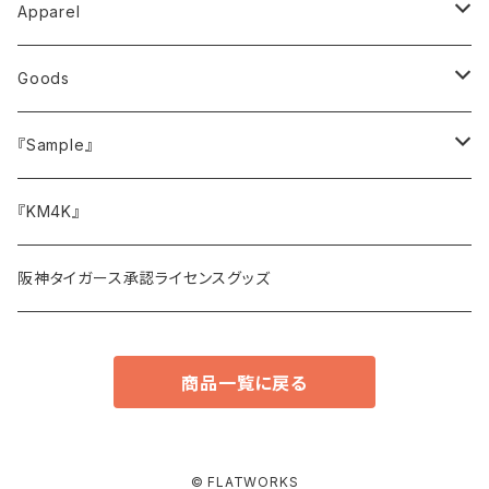
Apparel
トップス
Goods
Tシャツ
ボトムス
キャップ・ハット
『Sample』
スウェット
バッグ
サイドメニュー
『KM4K』
アウター・ジャケット
その他小物
阪神タイガース承認ライセンスグッズ
スリップマット
商品一覧に戻る
© FLATWORKS