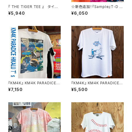
『 THE TIGER TEE 』 タイガ
☆新色追加！『Sample』T-D T
ー フェイス Tシャツ 虎柄 虎顔
EE ムラ染めタイダイ Tシャツ
¥5,940
¥6,050
T.T.T【Sample】
『KM4K』 KM4K PARADICE H
『KM4K』 KM4K PARADICE
IKALU T’s
T’s
¥7,150
¥5,500