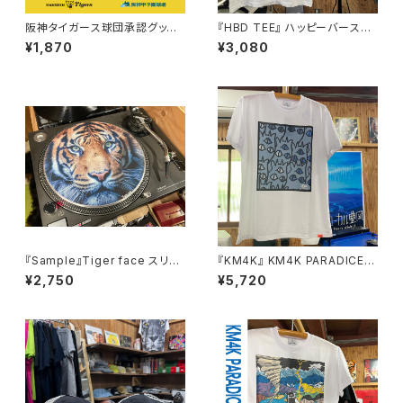
阪神タイガース球団承認グッズ
『HBD TEE』 ハッピーバースデ
『スタジアムカップスリーブ 甲子
ー！お誕生日プレゼントに♪
¥1,870
¥3,080
園球場』 STADIUM CUP SLE
EVE for Koshien Stadium
『Sample』Tiger face スリッ
『KM4K』 KM4K PARADICE
プマット ターンテーブルマット フ
T’s 2022
¥2,750
¥5,720
ェルト製 12インチ