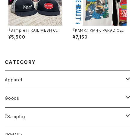
『Sample』TRAIL MESH CAP
『KM4K』 KM4K PARADICE H
トレイルメッシュキャップ
IKALU T’s
¥5,500
¥7,150
CATEGORY
Apparel
トップス
Goods
Tシャツ
ボトムス
キャップ・ハット
『Sample』
スウェット
バッグ
サイドメニュー
『KM4K』