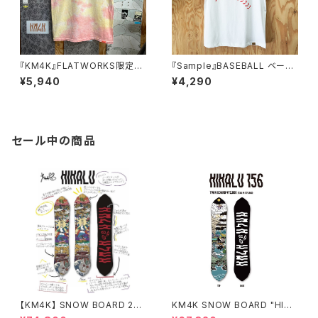
『KM4K』FLATWORKS限定カ
『Sample』BASEBALL ベース
ラー KM4K帝国 LOGO T'S F
ボール TEE
¥5,940
¥4,290
WLT
セール中の商品
【KM4K】 SNOW BOARD 25/
KM4K SNOW BOARD "HIKA
26 "HIKALU" ヒカル
LU 156" 平良光シグネチャーボ