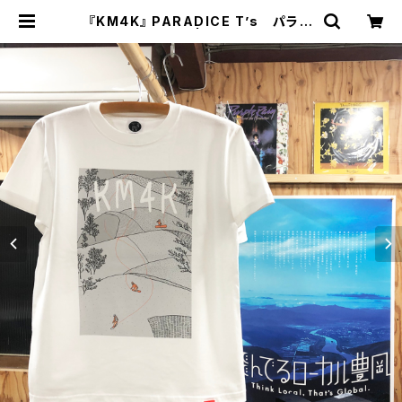
『KM4K』 PARADICE T’s パラダ
イスTシャツ | FLATWORKS