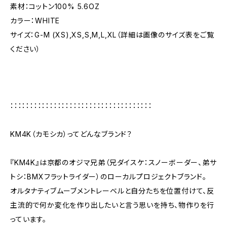
素材：コットン100% 5.6OZ
カラー：WHITE
サイズ：G-M (XS),XS,S,M,L,XL（詳細は画像のサイズ表をご覧
ください）
：：：：：：：：：：：：：：：：：：：：：：：：：：：：：：：：：：：：
KM4K（カモシカ）ってどんなブランド？
『KM4K』は京都のオジマ兄弟（兄ダイスケ：スノーボーダー、弟サ
トシ：BMXフラットライダー）のローカルプロジェクトブランド。
オルタナティブムーブメントレーベルと自分たちを位置付けて、反
主流的で何か変化を作り出したいと言う思いを持ち、物作りを行
っています。