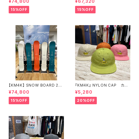
¥74,800
¥67,320
ード
15%OFF
15%OFF
【KM4K】 SNOW BOARD 25/
『KM4K』 NYLON CAP カモ
26 "PARADICE STICK" パラ
シカ ナイロンキャップ
¥74,800
¥5,280
ダイススティック
15%OFF
20%OFF