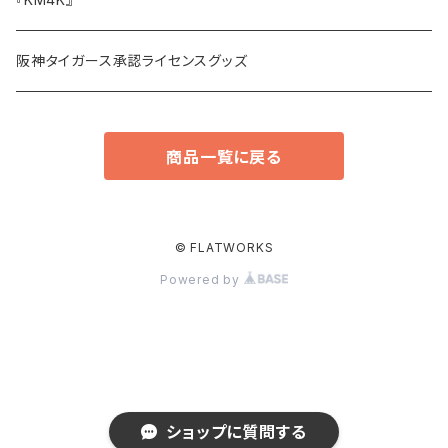
アウター・ジャケット
その他小物
阪神タイガース承認ライセンスグッズ
スリップマット
商品一覧に戻る
© FLATWORKS
Powered by
ショップに質問する